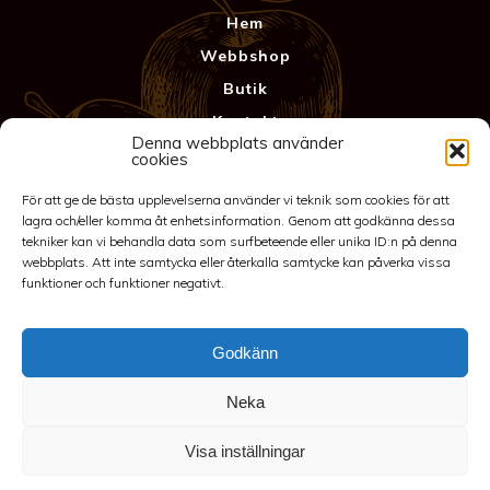
Hem
Webbshop
Butik
Kontakt
Denna webbplats använder
Anläggning
cookies
Köpvillkor & Garanti
För att ge de bästa upplevelserna använder vi teknik som cookies för att
Integritetspolicy
lagra och/eller komma åt enhetsinformation. Genom att godkänna dessa
tekniker kan vi behandla data som surfbeteende eller unika ID:n på denna
webbplats. Att inte samtycka eller återkalla samtycke kan påverka vissa
funktioner och funktioner negativt.
Godkänn
Neka
©2026 Spakarps plantskola
Visa inställningar
070-417 86 70
-
spakarp@outlook.com
-
Spakarp 1, 575 95