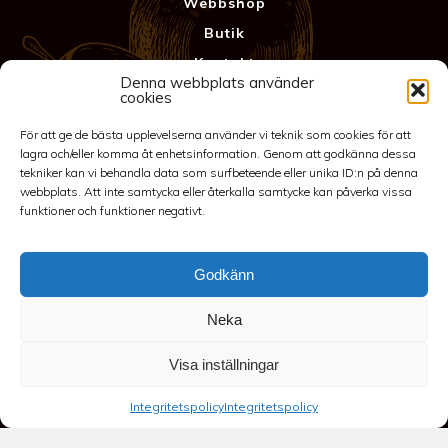
Webbshop
Butik
Kontakt
Denna webbplats använder
Anläggning
cookies
Köpvillkor & Garanti
För att ge de bästa upplevelserna använder vi teknik som cookies för att
Integritetspolicy
lagra och/eller komma åt enhetsinformation. Genom att godkänna dessa
tekniker kan vi behandla data som surfbeteende eller unika ID:n på denna
webbplats. Att inte samtycka eller återkalla samtycke kan påverka vissa
funktioner och funktioner negativt.
Godkänn
Neka
©2026 Spakarps plantskola
Visa inställningar
070-417 86 70
-
spakarp@outlook.com
-
Spakarp 1, 575 95
Integritetspolicy
Integritetspolicy
EKSJÖ
-
Till toppen