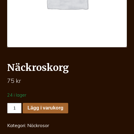
Näckroskorg
75
kr
24 i lager
Näckroskorg
Lägg i varukorg
mängd
Kategori:
Näckrosor