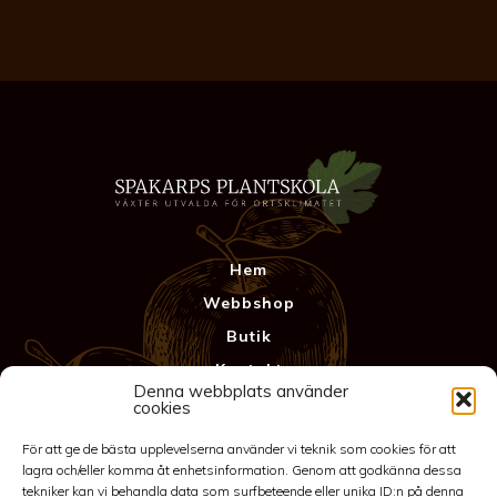
Hem
Webbshop
Butik
Kontakt
Denna webbplats använder
Anläggning
cookies
Köpvillkor & Garanti
För att ge de bästa upplevelserna använder vi teknik som cookies för att
Integritetspolicy
lagra och/eller komma åt enhetsinformation. Genom att godkänna dessa
tekniker kan vi behandla data som surfbeteende eller unika ID:n på denna