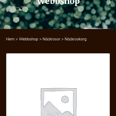
Webbshop
Hem
>
Webbshop
>
Näckrosor
> Näckroskorg