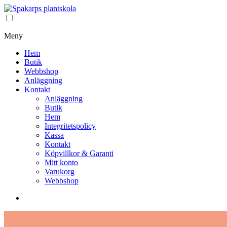
Meny
Hem
Butik
Webbshop
Anläggning
Kontakt
Anläggning
Butik
Hem
Integritetspolicy
Kassa
Kontakt
Köpvillkor & Garanti
Mitt konto
Varukorg
Webbshop