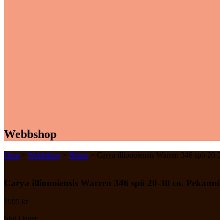
Webbshop
Hem
>
Webbshop
>
Nötter
> Carya illionoiensis Warren 346 spö 20-
Carya illionoiensis Warren 346 spö 20-30 co. Pekann
1595
kr
Slut i lager