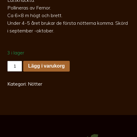
Pollineras av Fernor.
Ca 6×8 m högt och brett.
Under 4-5 året brukar de första nötterna komma. Skörd
i september -oktober.
3 i lager
Juglans
Lägg i varukorg
regia
Fernette
80-
120
Kategori:
Nötter
c12
Äkta
valnöt
mängd