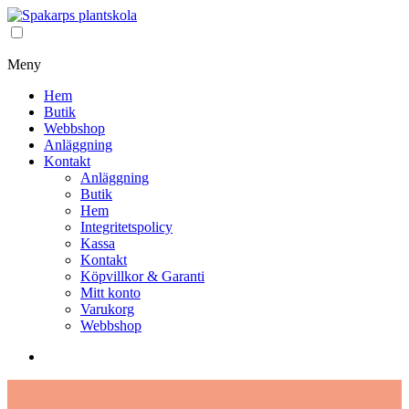
Meny
Hem
Butik
Webbshop
Anläggning
Kontakt
Anläggning
Butik
Hem
Integritetspolicy
Kassa
Kontakt
Köpvillkor & Garanti
Mitt konto
Varukorg
Webbshop