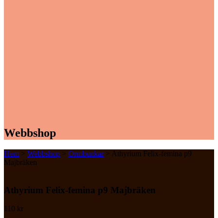
Webbshop
Hem
>
Webbshop
>
Ormbunkar
> Athyrium Felix-femina p9
Majbräken
Athyrium Felix-femina p9 Majbräken
110
kr