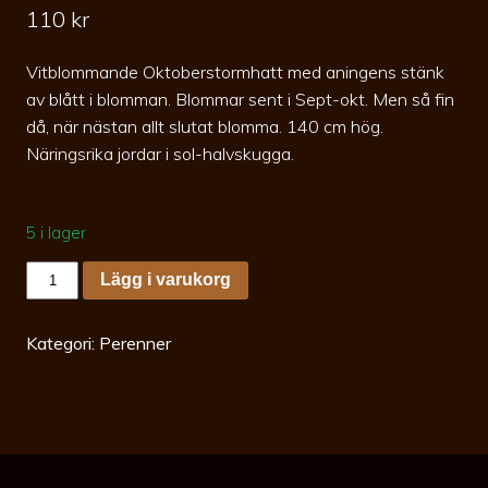
110
kr
Vitblommande Oktoberstormhatt med aningens stänk
av blått i blomman. Blommar sent i Sept-okt. Men så fin
då, när nästan allt slutat blomma. 140 cm hög.
Näringsrika jordar i sol-halvskugga.
5 i lager
Aconitum
Lägg i varukorg
carmichaelli
Cloudy
p15
Oktoberstormhatt
Kategori:
Perenner
mängd