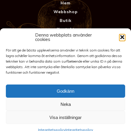
Hem
Webbshop
Butik
Kontakt
Denna webbplats använder
Anläggning
cookies
Köpvillkor & Garanti
För att ge de bästa upplevelserna använder vi teknik som cookies för att
Integritetspolicy
lagra och/eller komma åt enhetsinformation. Genom att godkänna dessa
tekniker kan vi behandla data som surfbeteende eller unika ID:n på denna
webbplats. Att inte samtycka eller återkalla samtycke kan påverka vissa
funktioner och funktioner negativt.
Godkänn
Neka
©2026 Spakarps plantskola
Visa inställningar
070-417 86 70
-
spakarp@outlook.com
-
Spakarp 1, 575 95
Integritetspolicy
Integritetspolicy