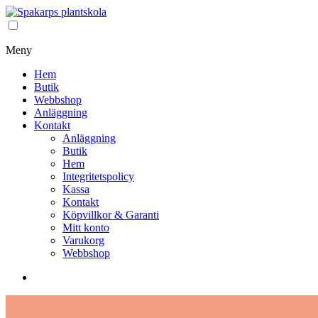
Meny
Hem
Butik
Webbshop
Anläggning
Kontakt
Anläggning
Butik
Hem
Integritetspolicy
Kassa
Kontakt
Köpvillkor & Garanti
Mitt konto
Varukorg
Webbshop