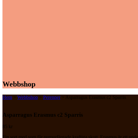
Webbshop
Hem
>
Webbshop
>
Perenner
> Asparragus Erasmus c2 Sparris
Asparragus Erasmus c2 Sparris
85
kr
Fin sort med som får purpurfärgade kraftiga skott. Erasmus är ett und