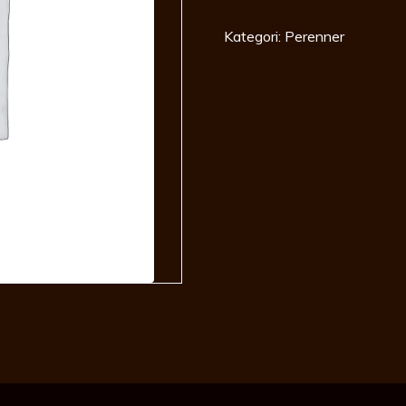
Sprite
c3,5
mängd
Kategori:
Perenner