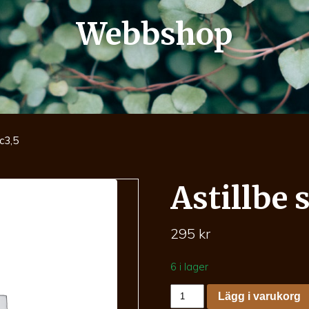
Webbshop
 c3,5
Astillbe 
295
kr
6 i lager
Astillbe
Lägg i varukorg
simp.