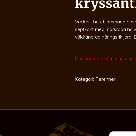
kryssan
Vackert höstblommande med et
sept-okt med mörkröda halvfyl
väldränerad näringsrik jord. 
Den här produkten är just nu sl
Kategori:
Perenner