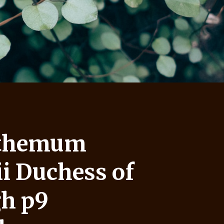
nthemum
i Duchess of
h p9