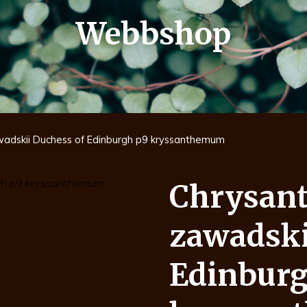
Webbshop
dskii Duchess of Edinburgh p9 kryssanthemum
Chrysa
zawadski
Edinburg