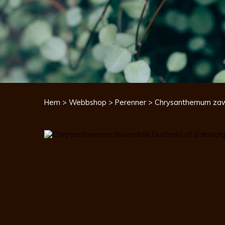
Hem
>
Webbshop
>
Perenner
> Chrysanthemum zawa