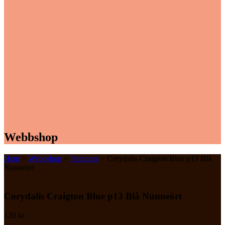
Webbshop
Hem
>
Webbshop
>
Perenner
> Corydalis Craigton Blue p13 Blå
Nunneört
Corydalis Craigton Blue p13 Blå Nunneört
120
kr