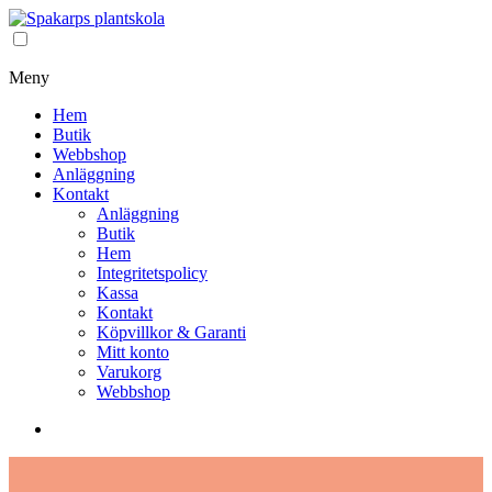
Meny
Hem
Butik
Webbshop
Anläggning
Kontakt
Anläggning
Butik
Hem
Integritetspolicy
Kassa
Kontakt
Köpvillkor & Garanti
Mitt konto
Varukorg
Webbshop