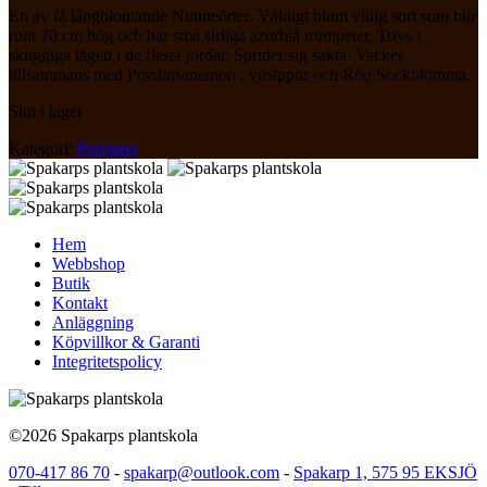
En av få långblomande Nunneörter. Väldigt blom villig sort som blir
runt 70 cm hög och har små sirliga azurblå trumpeter. Trivs i
skuggiga lägen i de flesta jordar. Sprider sig sakta. Vacker
tillsammans med Porslinsanemon , vitsippor och Röd Sockblomma.
Slut i lager
Kategori:
Perenner
Hem
Webbshop
Butik
Kontakt
Anläggning
Köpvillkor & Garanti
Integritetspolicy
©2026 Spakarps plantskola
070-417 86 70
-
spakarp@outlook.com
-
Spakarp 1, 575 95 EKSJÖ