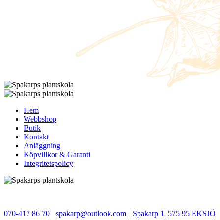
Hem
Webbshop
Butik
Kontakt
Anläggning
Köpvillkor & Garanti
Integritetspolicy
©2026 Spakarps plantskola
070-417 86 70
-
spakarp@outlook.com
-
Spakarp 1, 575 95 EKSJÖ