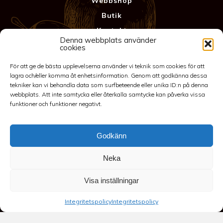
Webbshop
Butik
Kontakt
Denna webbplats använder
Anläggning
cookies
Köpvillkor & Garanti
För att ge de bästa upplevelserna använder vi teknik som cookies för att
Integritetspolicy
lagra och/eller komma åt enhetsinformation. Genom att godkänna dessa
tekniker kan vi behandla data som surfbeteende eller unika ID:n på denna
webbplats. Att inte samtycka eller återkalla samtycke kan påverka vissa
funktioner och funktioner negativt.
Godkänn
Neka
©2026 Spakarps plantskola
Visa inställningar
070-417 86 70
-
spakarp@outlook.com
-
Spakarp 1, 575 95
Integritetspolicy
Integritetspolicy
EKSJÖ
-
Till toppen