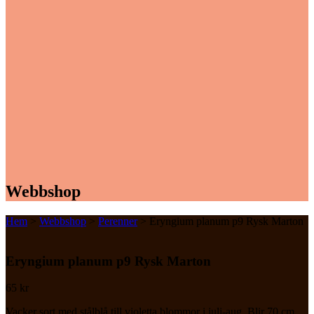
Webbshop
Hem
>
Webbshop
>
Perenner
> Eryngium planum p9 Rysk Marton
Eryngium planum p9 Rysk Marton
65
kr
Vacker sort med stålblå till violetta blommor i juli-aug. Blir 70 cm