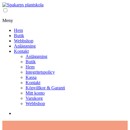
Meny
Hem
Butik
Webbshop
Anläggning
Kontakt
Anläggning
Butik
Hem
Integritetspolicy
Kassa
Kontakt
Köpvillkor & Garanti
Mitt konto
Varukorg
Webbshop