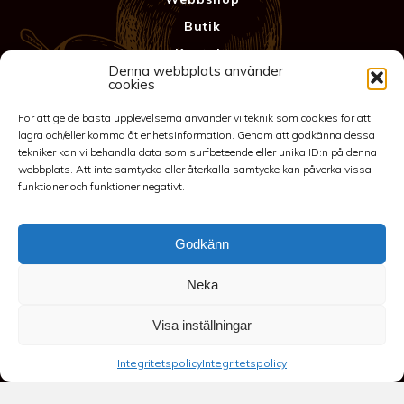
Butik
Kontakt
Denna webbplats använder
Anläggning
cookies
Köpvillkor & Garanti
För att ge de bästa upplevelserna använder vi teknik som cookies för att
Integritetspolicy
lagra och/eller komma åt enhetsinformation. Genom att godkänna dessa
tekniker kan vi behandla data som surfbeteende eller unika ID:n på denna
webbplats. Att inte samtycka eller återkalla samtycke kan påverka vissa
funktioner och funktioner negativt.
Godkänn
Neka
©2026 Spakarps plantskola
Visa inställningar
070-417 86 70
-
spakarp@outlook.com
-
Spakarp 1, 575 95
Integritetspolicy
Integritetspolicy
EKSJÖ
-
Till toppen