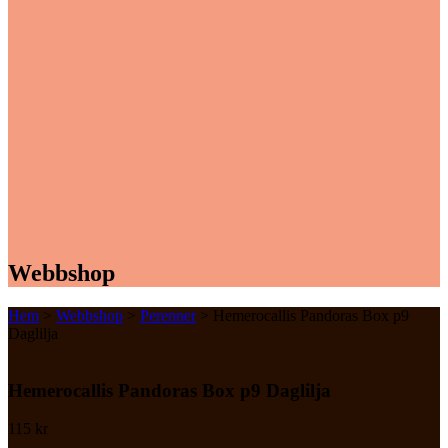
Webbshop
Hem
>
Webbshop
>
Perenner
> Hemerocallis Pandoras Box p9
Daglilja
Hemerocallis Pandoras Box p9 Daglilja
115
kr