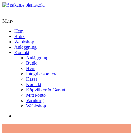
Meny
Hem
Butik
Webbshop
Anläggning
Kontakt
Anläggning
Butik
Hem
Integritetspolicy
Kassa
Kontakt
Köpvillkor & Garanti
Mitt konto
Varukorg
Webbshop