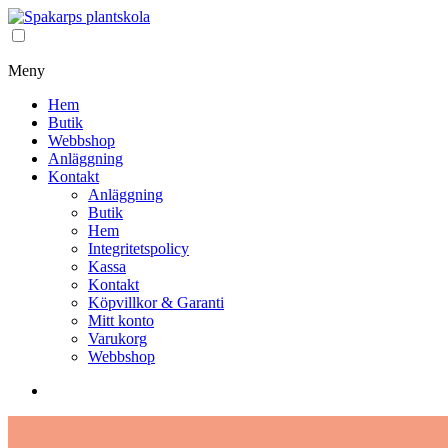
Meny
Hem
Butik
Webbshop
Anläggning
Kontakt
Anläggning
Butik
Hem
Integritetspolicy
Kassa
Kontakt
Köpvillkor & Garanti
Mitt konto
Varukorg
Webbshop