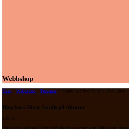
Webbshop
Hem
>
Webbshop
>
Perenner
> Heuchera Silver Scrolls p9 Alunrot
Heuchera Silver Scrolls p9 Alunrot
120
kr
Får silvriga vågiga blad med mörkgröna nerver som bildar stora tuvor. 