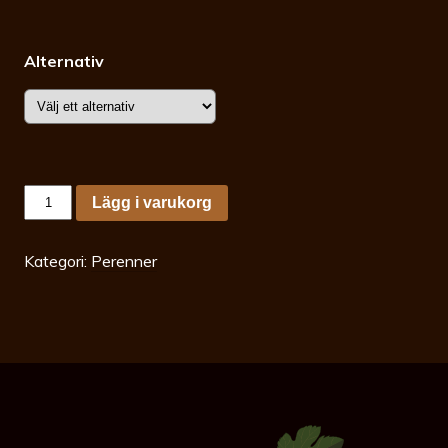
Alternativ
Hyssopus
Lägg i varukorg
officinalis
mängd
Kategori:
Perenner