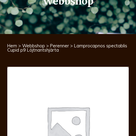
Webbshop
Hem
>
Webbshop
>
Perenner
> Lamprocapnos spectablis
Cupid p9 Löjtnantshjärta