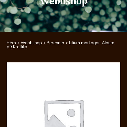
Webbshop
Hem
>
Webbshop
>
Perenner
> Lilium martagon Album
p9 Krolllilja