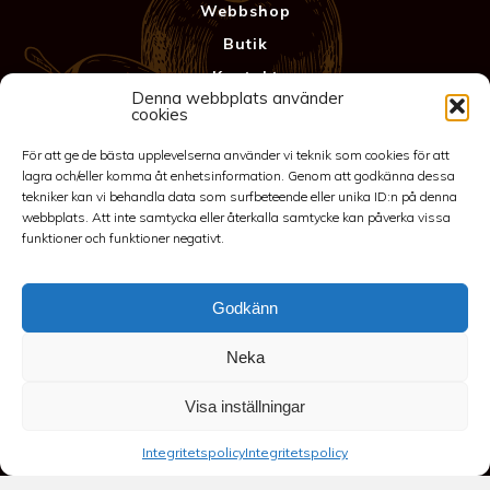
Webbshop
Butik
Kontakt
Denna webbplats använder
Anläggning
cookies
Köpvillkor & Garanti
För att ge de bästa upplevelserna använder vi teknik som cookies för att
Integritetspolicy
lagra och/eller komma åt enhetsinformation. Genom att godkänna dessa
tekniker kan vi behandla data som surfbeteende eller unika ID:n på denna
webbplats. Att inte samtycka eller återkalla samtycke kan påverka vissa
funktioner och funktioner negativt.
Godkänn
Neka
©2026 Spakarps plantskola
Visa inställningar
070-417 86 70
-
spakarp@outlook.com
-
Spakarp 1, 575 95
Integritetspolicy
Integritetspolicy
EKSJÖ
-
Till toppen