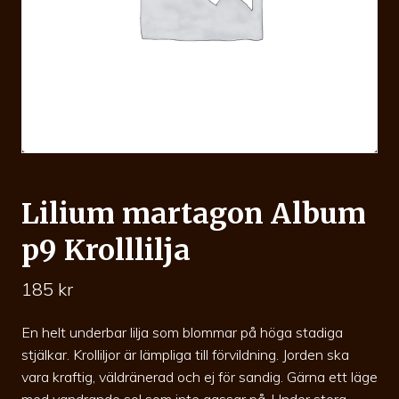
Lilium martagon Album
p9 Krolllilja
185
kr
En helt underbar lilja som blommar på höga stadiga
stjälkar. Krolliljor är lämpliga till förvildning. Jorden ska
vara kraftig, väldränerad och ej för sandig. Gärna ett läge
med vandrande sol som inte gassar på. Under stora