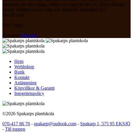
blommor lite lätt vågiga. Bildar en rugge på 80 cm. Trivs i fuktiga
jordar. Väldigt vacker tålig och lättodlad. Härdighet A*
Bra till snitt.
Slut i lager
Kategori:
Perenner
Hem
Webbshop
Butik
Kontakt
Anläggning
Köpvillkor & Garanti
Integritetspolicy
©2026 Spakarps plantskola
070-417 86 70
-
spakarp@outlook.com
-
Spakarp 1, 575 95 EKSJÖ
-
Till toppen