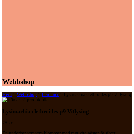
Webbshop
Hem
>
Webbshop
>
Perenner
> Lysimachia clethroides p9 Vitlysing
Lysimachia clethroides p9 Vitlysing
75
kr
En underbar sort som blommar med rent vita nästan åt silver