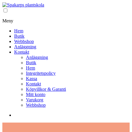
Meny
Hem
Butik
Webbshop
Anläggning
Kontakt
Anläggning
Butik
Hem
Integritetspolicy
Kassa
Kontakt
Köpvillkor & Garanti
Mitt konto
Varukorg
Webbshop