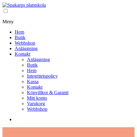
Meny
Hem
Butik
Webbshop
Anläggning
Kontakt
Anläggning
Butik
Hem
Integritetspolicy
Kassa
Kontakt
Köpvillkor & Garanti
Mitt konto
Varukorg
Webbshop