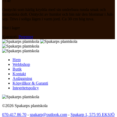
75
kr
Omtyckt som härlig krydda med sin underbara runda smak och
fantastiska doft. Omtyckt av humlor och bin när den blommar i Juli-
sep. Trivs i soliga lägen i varm jord. Ca 30 cm hög tuva.
Slut i lager
Kategori:
Perenner
Hem
Webbshop
Butik
Kontakt
Anläggning
Köpvillkor & Garanti
Integritetspolicy
©2026 Spakarps plantskola
070-417 86 70
-
spakarp@outlook.com
-
Spakarp 1, 575 95 EKSJÖ