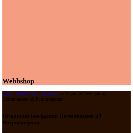
Webbshop
Hem
>
Webbshop
>
Perenner
> Origanium laevigatum
Herrenhausen p9 Purpurmejram
Origanium laevigatum Herrenhausen p9
Purpurmejram