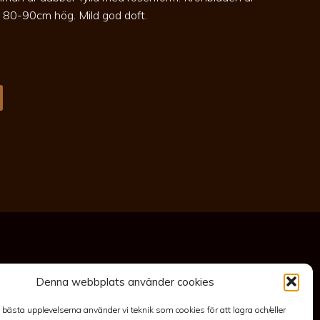
lir 80-90cm hög. Mild god doft.
Denna webbplats använder cookies
akt
Anläggning
Köpvillkor & Garanti
Integritetspolicy
e bästa upplevelserna använder vi teknik som cookies för att lagra och/eller