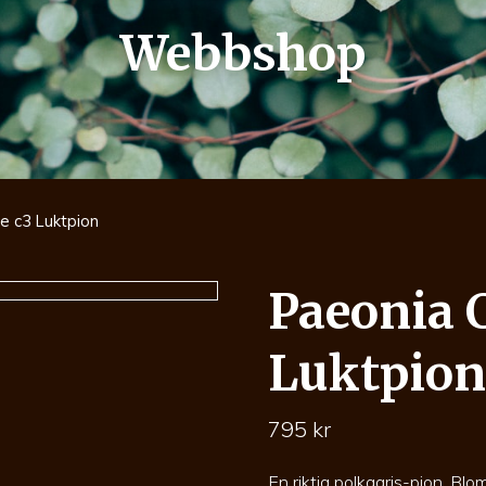
Webbshop
e c3 Luktpion
Paeonia 
Luktpio
795
kr
En riktig polkagris-pion. Bl