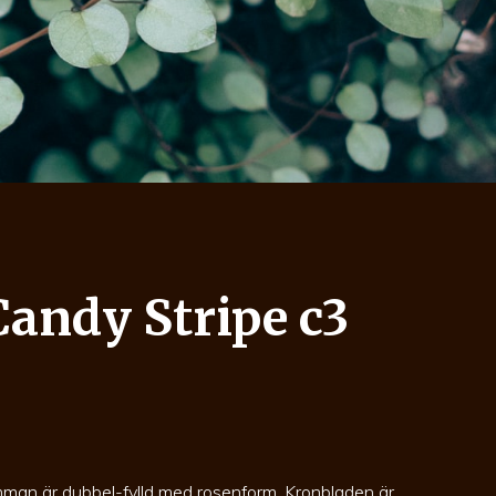
Candy Stripe c3
n
omman är dubbel-fylld med rosenform. Kronbladen är