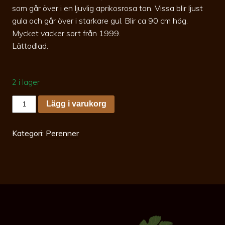
som går över i en ljuvlig aprikosrosa ton. Vissa blir ljust
gula och går över i starkare gul. Blir ca 90 cm hög.
Mycket vacker sort från 1999.
Lättodlad.
2 i lager
Paeonia
Lägg i varukorg
itoh
Canary
Brilliants
c5
Kategori:
Perenner
mängd