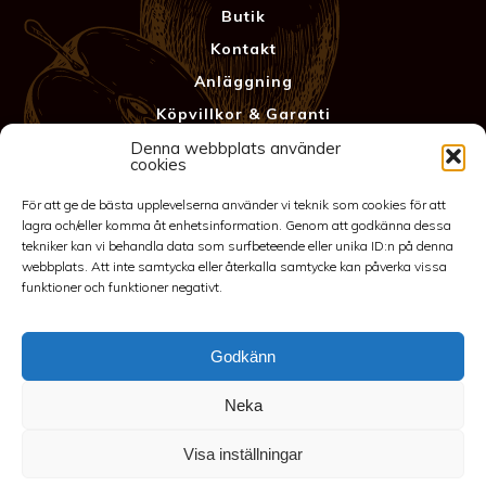
Butik
Kontakt
Anläggning
Köpvillkor & Garanti
Integritetspolicy
Denna webbplats använder
cookies
För att ge de bästa upplevelserna använder vi teknik som cookies för att
lagra och/eller komma åt enhetsinformation. Genom att godkänna dessa
tekniker kan vi behandla data som surfbeteende eller unika ID:n på denna
webbplats. Att inte samtycka eller återkalla samtycke kan påverka vissa
funktioner och funktioner negativt.
Godkänn
©2026 Spakarps plantskola
Neka
070-417 86 70
-
spakarp@outlook.com
-
Spakarp 1, 575 95
EKSJÖ
-
Till toppen
Visa inställningar