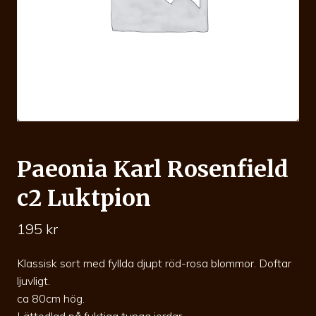
Paeonia Karl Rosenfield
c2 Luktpion
195
kr
Klassisk sort med fyllda djupt röd-rosa blommor. Doftar
ljuvligt.
ca 80cm hög.
Lättodlad på fuktiga tunga jordar.