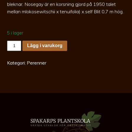
bleknar. Nosegay är en korsning gjord på 1950 talet
mellan mlokosewitschii x tenuifolia) x self Blit 0,7 m hög.
5 i lager
Paeonia
Lägg i varukorg
Nosegay
co
Hybridpion
mängd
Kategori:
Perenner