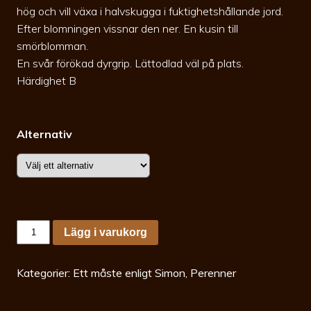
hög och vill växa i halvskugga i fuktighetshållande jord.
Efter blomningen vissnar den ner. En kusin till
smörblomman.
En svår förökad dyrgrip. Lättodlad väl på plats.
Härdighet B
Alternativ
Ranunculus
Lägg i varukorg
aconitifolius
Flore
Pleno
p9/p13
Kategorier:
Ett måste enligt Simon
,
Perenner
Stormhattsranunkel
mängd