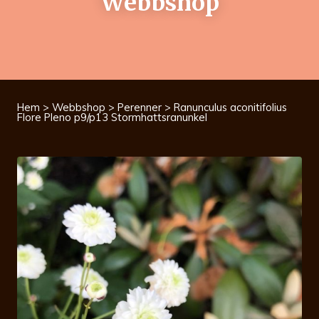
Webbshop
Hem
>
Webbshop
>
Perenner
> Ranunculus aconitifolius
Flore Pleno p9/p13 Stormhattsranunkel