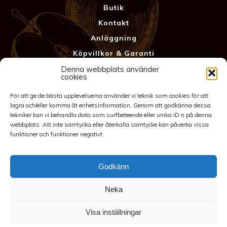
Butik
Kontakt
Anläggning
Köpvillkor & Garanti
Integritetspolicy
Denna webbplats använder
cookies
För att ge de bästa upplevelserna använder vi teknik som cookies för att
lagra och/eller komma åt enhetsinformation. Genom att godkänna dessa
tekniker kan vi behandla data som surfbeteende eller unika ID:n på denna
webbplats. Att inte samtycka eller återkalla samtycke kan påverka vissa
funktioner och funktioner negativt.
Godkänn
©2026 Spakarps plantskola
Neka
070-417 86 70
-
spakarp@outlook.com
-
Spakarp 1, 575 95
EKSJÖ
-
Till toppen
Visa inställningar