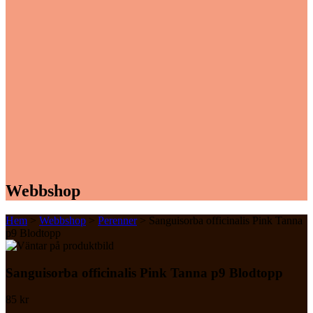
Webbshop
Hem
>
Webbshop
>
Perenner
> Sanguisorba officinalis Pink Tanna
p9 Blodtopp
Sanguisorba officinalis Pink Tanna p9 Blodtopp
85
kr