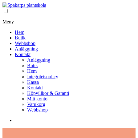
Meny
Hem
Butik
Webbshop
Anläggning
Kontakt
Anläggning
Butik
Hem
Integritetspolicy
Kassa
Kontakt
Köpvillkor & Garanti
Mitt konto
Varukorg
Webbshop