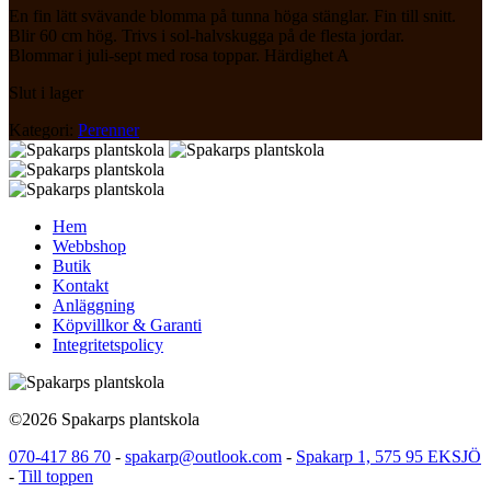
En fin lätt svävande blomma på tunna höga stänglar. Fin till snitt.
Blir 60 cm hög. Trivs i sol-halvskugga på de flesta jordar.
Blommar i juli-sept med rosa toppar. Härdighet A
Slut i lager
Kategori:
Perenner
Hem
Webbshop
Butik
Kontakt
Anläggning
Köpvillkor & Garanti
Integritetspolicy
©2026 Spakarps plantskola
070-417 86 70
-
spakarp@outlook.com
-
Spakarp 1, 575 95 EKSJÖ
-
Till toppen