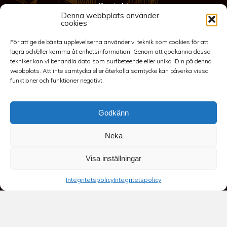
Kontakt
Denna webbplats använder
Anläggning
cookies
Köpvillkor & Garanti
För att ge de bästa upplevelserna använder vi teknik som cookies för att
Integritetspolicy
lagra och/eller komma åt enhetsinformation. Genom att godkänna dessa
tekniker kan vi behandla data som surfbeteende eller unika ID:n på denna
webbplats. Att inte samtycka eller återkalla samtycke kan påverka vissa
funktioner och funktioner negativt.
Godkänn
Neka
©2026 Spakarps plantskola
Visa inställningar
070-417 86 70
-
spakarp@outlook.com
-
Spakarp 1, 575 95
Integritetspolicy
Integritetspolicy
EKSJÖ
-
Till toppen