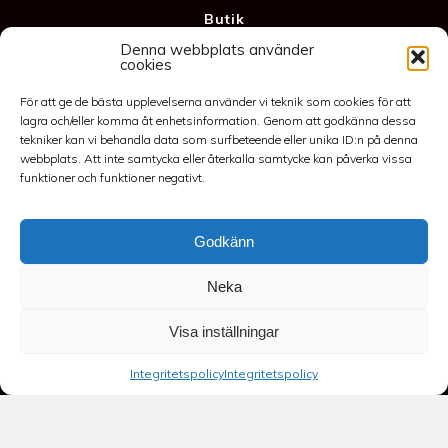
Butik
Denna webbplats använder
Kontakt
cookies
Anläggning
För att ge de bästa upplevelserna använder vi teknik som cookies för att
Köpvillkor & Garanti
lagra och/eller komma åt enhetsinformation. Genom att godkänna dessa
Integritetspolicy
tekniker kan vi behandla data som surfbeteende eller unika ID:n på denna
webbplats. Att inte samtycka eller återkalla samtycke kan påverka vissa
funktioner och funktioner negativt.
Godkänn
Neka
©2026 Spakarps plantskola
Visa inställningar
070-417 86 70
-
spakarp@outlook.com
-
Spakarp 1, 575 95
EKSJÖ
-
Till toppen
Integritetspolicy
Integritetspolicy