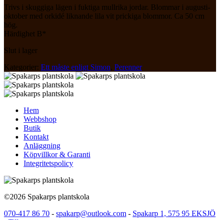
Trivs i skuggiga lägen i fuktiga mullrika jordar. Blommar i augusti-
oktober med orkidé liknande lila vit prickiga blommor. Ca 50 cm
hög.
Härdighet B*
Slut i lager
Kategorier:
Ett måste enligt Simon
,
Perenner
Hem
Webbshop
Butik
Kontakt
Anläggning
Köpvillkor & Garanti
Integritetspolicy
©2026 Spakarps plantskola
070-417 86 70
-
spakarp@outlook.com
-
Spakarp 1, 575 95 EKSJÖ