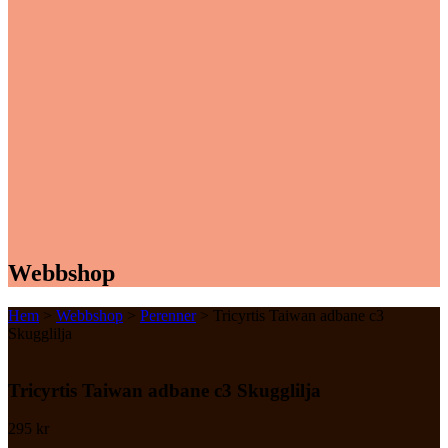
Webbshop
Hem
>
Webbshop
>
Perenner
> Tricyrtis Taiwan adbane c3
Skugglilja
Tricyrtis Taiwan adbane c3 Skugglilja
295
kr