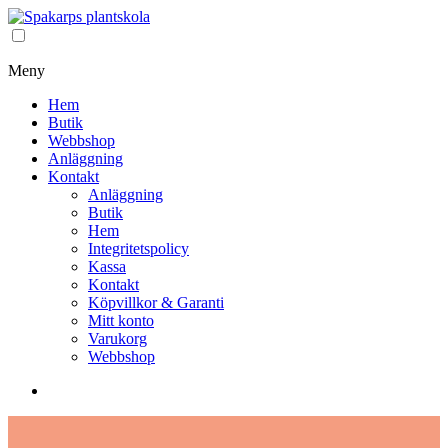
Meny
Hem
Butik
Webbshop
Anläggning
Kontakt
Anläggning
Butik
Hem
Integritetspolicy
Kassa
Kontakt
Köpvillkor & Garanti
Mitt konto
Varukorg
Webbshop