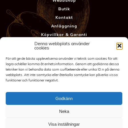
Webbshop
Butik
Kontakt
Anläggning
Köpvillkor & Garanti
Integritetspolicy
Denna webbplats använder
cookies
För att ge de bästa upplevelserna använder vi teknik som cookies för att
lagra och/eller komma åt enhetsinformation. Genom att godkänna dessa
tekniker kan vi behandla data som surfbeteende eller unika ID:n på denna
webbplats. Att inte samtycka eller återkalla samtycke kan påverka vissa
funktioner och funktioner negativt.
Godkänn
©2026 Spakarps plantskola
Neka
070-417 86 70
-
spakarp@outlook.com
-
Spakarp 1, 575 95
EKSJÖ
-
Till toppen
Visa inställningar