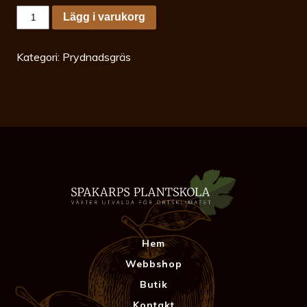
Melica
Lägg i varukorg
ciliata
p9
Gruslok
mängd
Kategori:
Prydnadsgräs
Hem
Webbshop
Butik
Kontakt