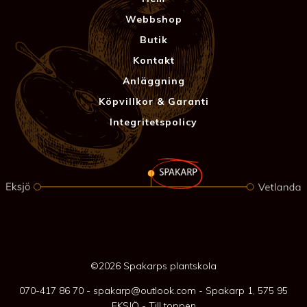
Webbshop
Butik
Kontakt
Anläggning
Köpvillkor & Garanti
Integritetspolicy
©2026 Spakarps plantskola
070-417 86 70
-
spakarp@outlook.com
-
Spakarp 1, 575 95
EKSJÖ
-
Till toppen