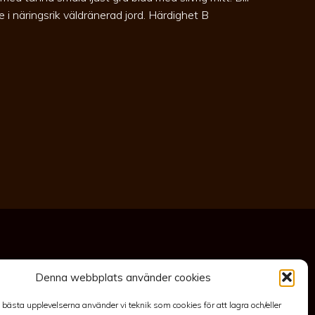
ge i näringsrik väldränerad jord. Härdighet B
Denna webbplats använder cookies
akt
Anläggning
Köpvillkor & Garanti
Integritetspolicy
e bästa upplevelserna använder vi teknik som cookies för att lagra och/eller