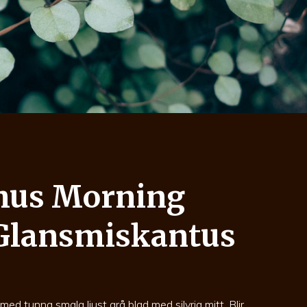
hus Morning
 Glansmiskantus
ed tunna smala ljust grå blad med silvrig mitt. Blir