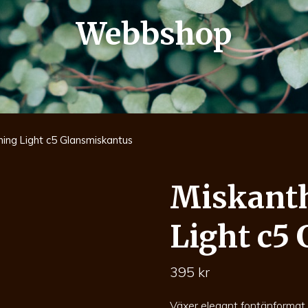
Webbshop
ing Light c5 Glansmiskantus
Miskant
Light c5
395
kr
Växer elegant fontänformat m