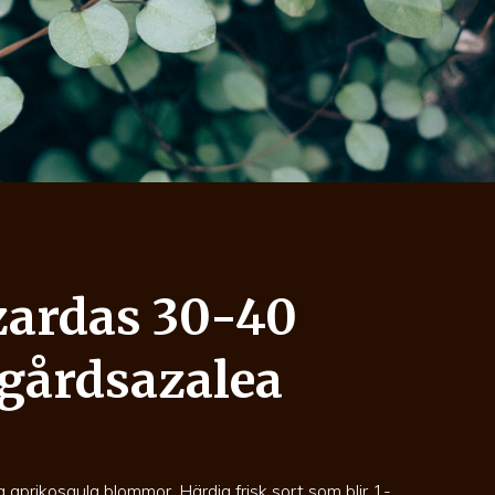
zardas 30-40
dgårdsazalea
a aprikosgula blommor. Härdig frisk sort som blir 1-