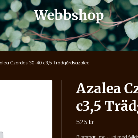
Webbshop
alea Czardas 30-40 c3,5 Trädgårdsazalea
Azalea C
c3,5 Trä
525
kr
Blommar i maj-juni med fylld