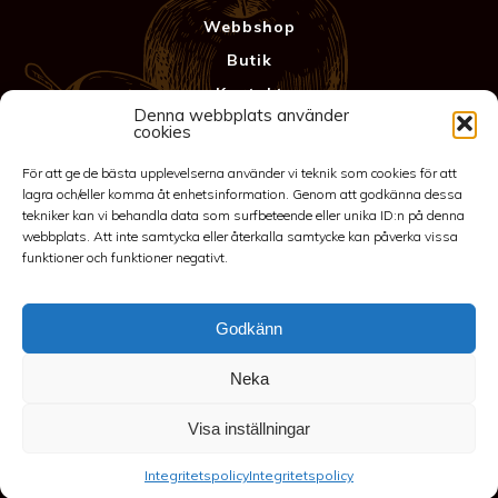
Webbshop
Butik
Kontakt
Denna webbplats använder
Anläggning
cookies
Köpvillkor & Garanti
För att ge de bästa upplevelserna använder vi teknik som cookies för att
Integritetspolicy
lagra och/eller komma åt enhetsinformation. Genom att godkänna dessa
tekniker kan vi behandla data som surfbeteende eller unika ID:n på denna
webbplats. Att inte samtycka eller återkalla samtycke kan påverka vissa
funktioner och funktioner negativt.
Godkänn
Neka
©2026 Spakarps plantskola
Visa inställningar
070-417 86 70
-
spakarp@outlook.com
-
Spakarp 1, 575 95
Integritetspolicy
Integritetspolicy
EKSJÖ
-
Till toppen