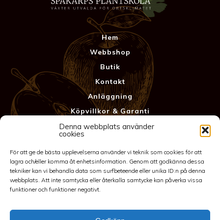
Hem
Webbshop
Butik
Kontakt
Anläggning
Köpvillkor & Garanti
Integritetspolicy
Denna webbplats använder
cookies
För att ge de bästa upplevelserna använder vi teknik som cookies för att
lagra och/eller komma åt enhetsinformation. Genom att godkänna dessa
tekniker kan vi behandla data som surfbeteende eller unika ID:n på denna
webbplats. Att inte samtycka eller återkalla samtycke kan påverka vissa
funktioner och funktioner negativt.