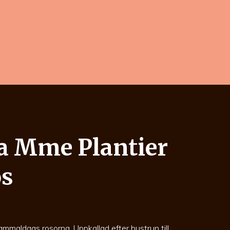
a Mme Plantier
os
ammaldags rosorna. Uppkallad efter hustrun till