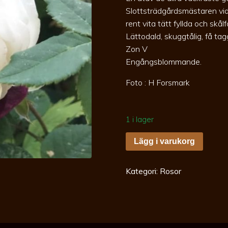
Slottsträdgårdsmästaren vid
rent vita tätt fyllda och sk
Lättodald, skuggtålig, få ta
Zon V
Engångsblommande.
Foto : H Forsmark
1 i lager
Rosa
Lägg i varukorg
Alba
Mme
Plantier
c5
Kategori:
Rosor
Albaros
mängd