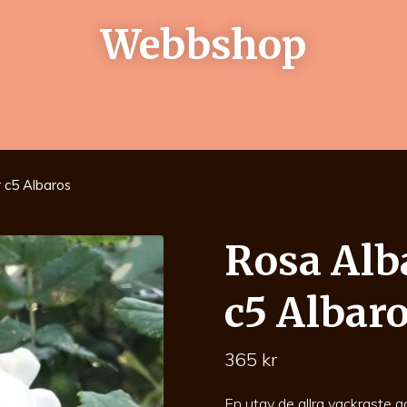
Webbshop
 c5 Albaros
Rosa Alb
c5 Albar
365
kr
En utav de allra vackraste g