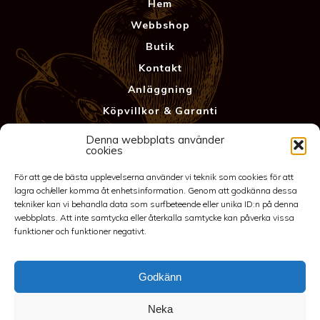
Hem
Webbshop
Butik
Kontakt
Anläggning
Köpvillkor & Garanti
Integritetspolicy
Denna webbplats använder
cookies
För att ge de bästa upplevelserna använder vi teknik som cookies för att
lagra och/eller komma åt enhetsinformation. Genom att godkänna dessa
tekniker kan vi behandla data som surfbeteende eller unika ID:n på denna
webbplats. Att inte samtycka eller återkalla samtycke kan påverka vissa
funktioner och funktioner negativt.
Godkänn
©2026 Spakarps plantskola
070-417 86 70
-
spakarp@outlook.com
-
Spakarp 1, 575 95
Neka