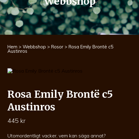
Webbshop
Hem
>
Webbshop
>
Rosor
> Rosa Emily Brontë c5
Austinros
Rosa Emily Brontë c5
Austinros
445
kr
Utomordentligt vacker, vem kan säga annat?