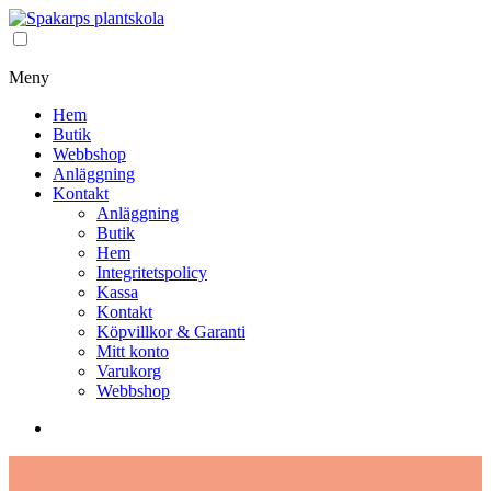
Meny
Hem
Butik
Webbshop
Anläggning
Kontakt
Anläggning
Butik
Hem
Integritetspolicy
Kassa
Kontakt
Köpvillkor & Garanti
Mitt konto
Varukorg
Webbshop