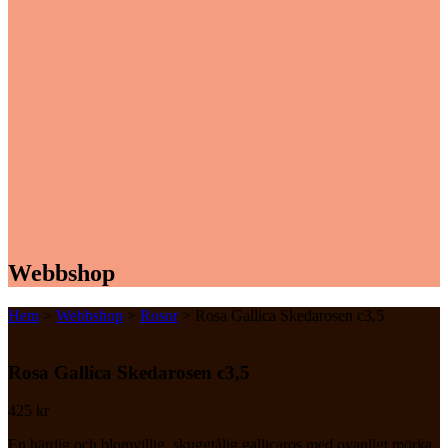
Webbshop
Hem
>
Webbshop
>
Rosor
> Rosa Gallica Skedarosen c3,5
Rosa Gallica Skedarosen c3,5
425
kr
En härdig och blomvillig, skuggtålig gallicaros med ovanligt mörka