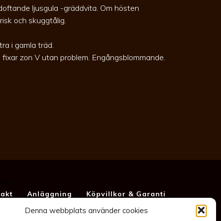
sdoftande ljusgula -gräddvita. Om hösten
risk och skuggtålig.
tra i gamla träd.
h fixar zon V utan problem. Engångsblommande.
akt
Anläggning
Köpvillkor & Garanti
Integritetspolicy
Denna webbplats använder cookies