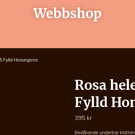
Webbshop
5 Fylld Honungsros
Rosa hel
Fylld Ho
395
kr
Bedårande underbar klätter