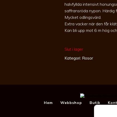
halvfyllda intensivt honung
saffransröda nypon. Härdig f
Mycket odlingsvärd.
Extra vacker när den får klät
Kan bli upp mot 6 m hög oc
Slut i lager
Kategori:
Rosor
Hem
Webbshop
Butik
Kont