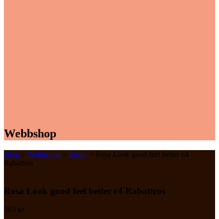
Webbshop
Hem
>
Webbshop
>
Rosor
> Rosa Look good feel better c4
Rabattros
Rosa Look good feel better c4 Rabattros
365
kr