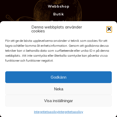
Webbshop
Butik
Kontakt
Denna webbplats använder
Anläggning
cookies
Köpvillkor & Garanti
För att ge de bästa upplevelserna använder vi teknik som cookies för att
Integritetspolicy
lagra och/eller komma åt enhetsinformation. Genom att godkänna dessa
tekniker kan vi behandla data som surfbeteende eller unika ID:n på denna
webbplats. Att inte samtycka eller återkalla samtycke kan påverka vissa
funktioner och funktioner negativt.
Godkänn
Neka
©2026 Spakarps plantskola
Visa inställningar
070-417 86 70
-
spakarp@outlook.com
-
Spakarp 1, 575 95
Integritetspolicy
Integritetspolicy
EKSJÖ
-
Till toppen