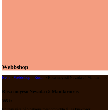
Webbshop
Hem
>
Webbshop
>
Rosor
> Rosa moyesii Nevada c5 Mandarinros
Rosa moyesii Nevada c5 Mandarinros
385
kr
En utav våra på Spakarps mest omtyckta tåliga buskrosor.