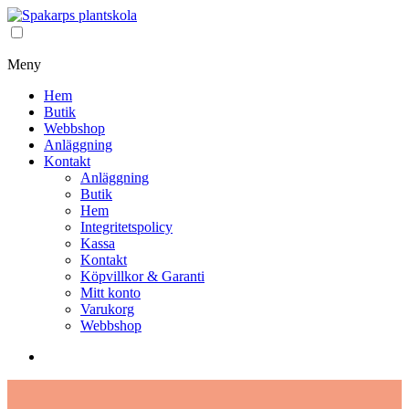
Meny
Hem
Butik
Webbshop
Anläggning
Kontakt
Anläggning
Butik
Hem
Integritetspolicy
Kassa
Kontakt
Köpvillkor & Garanti
Mitt konto
Varukorg
Webbshop