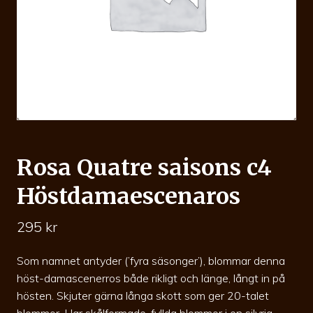
Rosa Quatre saisons c4
Höstdamaescenaros
295
kr
Som namnet antyder (’fyra säsonger’), blommar denna
höst-damascenerros både rikligt och länge, långt in på
hösten. Skjuter gärna långa skott som ger 20-talet
blommor. Har skålformade, fyllda blommor i en silvrig