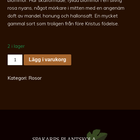
rosa nyans, något mörkare i mitten med en angenäm
doft av mandel, honung och hallonsaft. En mycket
gammal sort som troligen från före Kristus födelse.
2 i lager
Rosa
Lägg i varukorg
Quatre
saisons
c4
Höstdamaescenaros
Kategori:
Rosor
mängd