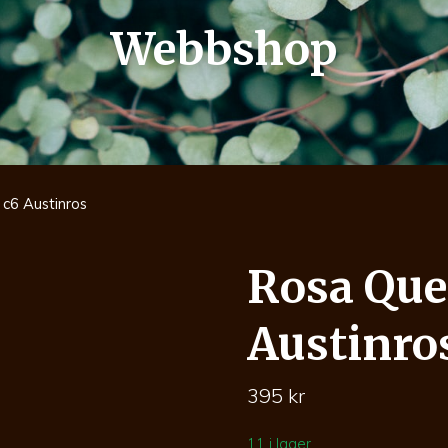
Webbshop
c6 Austinros
Rosa Que
Austinro
395
kr
11 i lager