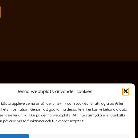
Denna webbplats använder cookies
akt
Anläggning
Köpvillkor & Garanti
Integritetspolicy
e bästa upplevelserna använder vi teknik som cookies för att lagra och/eller
hetsinformation. Genom att godkänna dessa tekniker kan vi behandla data
ende eller unika ID:n på denna webbplats. Att inte samtycka eller återkalla
 påverka vissa funktioner och funktioner negativt.